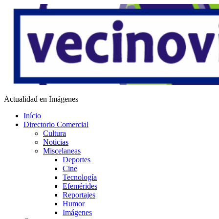
Saltar
al
contenido
Vecino Virtual
Actualidad en Imágenes
Início
Directorio Comercial
Cultura
Noticias
Miscelaneas
Deportes
Cine
Tecnología
Efemérides
Reportajes
Humor
Imágenes