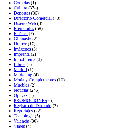
Comidas
(1)
Cultura
(374)
Deportes
(36)
Directorio Comercial
(48)
Diseño Web
(3)
Efemérides
(68)
Estética
(7)
Gimnasio
(2)
Humor
(17)
Imágenes
(3)
Imprenta
(2)
Inmobiliaria
(3)
Libros
(1)
Madrid
(1)
Marketing
(4)
Moda y Complementos
(10)
Muebles
(2)
Noticias
(245)
Ópticas
(1)
PROMOCIONES
(5)
Registro de Dominio
(2)
Reportajes
(22)
Tecnología
(5)
Valencia
(30)
Viajes
(4)