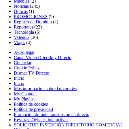
Muebles
(2)
Noticias
(245)
Ópticas
(1)
PROMOCIONES
(5)
Registro de Dominio
(2)
Reportajes
(22)
Tecnología
(5)
Valencia
(30)
Viajes
(4)
Aviso legal
Canal Vídeo Diferido y Directo
Contactar
Cookie Policy
Dismar TV Directo
Inicio
Inicio
Más información sobre las cookies
My Channel
My Playlist
Política de cookies
Política de privacidad
Promoción durante transmision en directo
Revistas Digitales Interactivas
SOLICITUD INSERCIÓN DIRECTORIO COMERCIAL