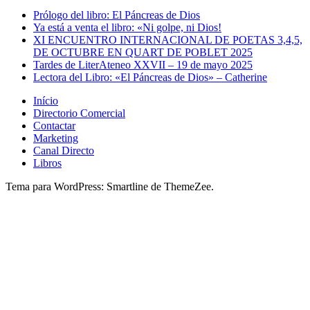
Prólogo del libro: El Páncreas de Dios
Ya está a venta el libro: «Ni golpe, ni Dios!
XI ENCUENTRO INTERNACIONAL DE POETAS 3,4,5,
DE OCTUBRE EN QUART DE POBLET 2025
Tardes de LiterAteneo XXVII – 19 de mayo 2025
Lectora del Libro: «El Páncreas de Dios» – Catherine
Início
Directorio Comercial
Contactar
Marketing
Canal Directo
Libros
Tema para WordPress: Smartline de ThemeZee.