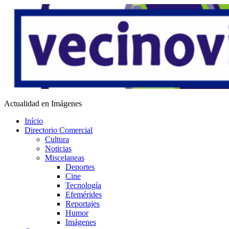
Saltar
al
contenido
Vecino Virtual
Actualidad en Imágenes
Início
Directorio Comercial
Cultura
Noticias
Miscelaneas
Deportes
Cine
Tecnología
Efemérides
Reportajes
Humor
Imágenes