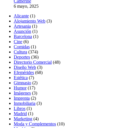
Catherine
6 mayo, 2025
Alicante
(1)
Alojamiento Web
(3)
Artesania
(1)
Asunción
(1)
Barcelona
(1)
Cine
(6)
Comidas
(1)
Cultura
(374)
Deportes
(36)
Directorio Comercial
(48)
Diseño Web
(3)
Efemérides
(68)
Estética
(7)
Gimnasio
(2)
Humor
(17)
Imágenes
(3)
Imprenta
(2)
Inmobiliaria
(3)
Libros
(1)
Madrid
(1)
Marketing
(4)
Moda y Complementos
(10)