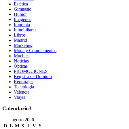
Estética
Gimnasio
Humor
Imágenes
Imprenta
Inmobiliaria
Libros
Madrid
Marketing
Moda y Complementos
Muebles
Noticias
Ópticas
PROMOCIONES
Registro de Dominio
Reportajes
Tecnología
Valencia
Viajes
Calendario3
agosto 2026
D
L
M
X
J
V
S