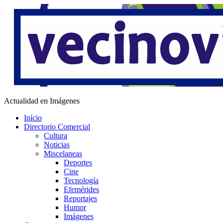
Saltar
al
contenido
Vecino Virtual
Actualidad en Imágenes
Início
Directorio Comercial
Cultura
Noticias
Miscelaneas
Deportes
Cine
Tecnología
Efemérides
Reportajes
Humor
Imágenes