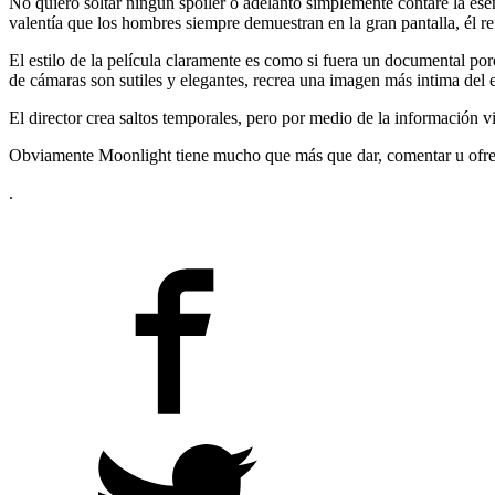
No quiero soltar ningún spoiler o adelanto simplemente contaré la esen
valentía que los hombres siempre demuestran en la gran pantalla, él ref
El estilo de la película claramente es como si fuera un documental po
de cámaras son sutiles y elegantes, recrea una imagen más intima del 
El director crea saltos temporales, pero por medio de la información v
Obviamente Moonlight tiene mucho que más que dar, comentar u ofrece
.