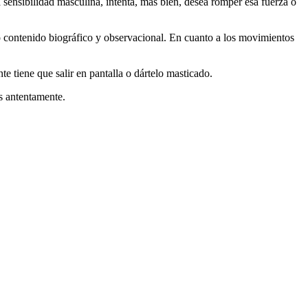
 sensibilidad masculina, intenta, más bien, desea romper esa fuerza o
to contenido biográfico y observacional. En cuanto a los movimientos
e tiene que salir en pantalla o dártelo masticado.
s antentamente.