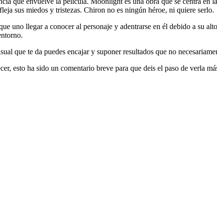
cia que envuelve la película. Moonlight es una obra que se centra en la
leja sus miedos y tristezas. Chiron no es ningún héroe, ni quiere serlo.
rque uno llegar a conocer al personaje y adentrarse en él debido a su al
entorno.
isual que te da puedes encajar y suponer resultados que no necesariament
r, esto ha sido un comentario breve para que deis el paso de verla má