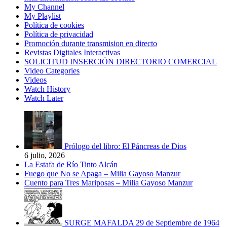
My Channel
My Playlist
Política de cookies
Política de privacidad
Promoción durante transmision en directo
Revistas Digitales Interactivas
SOLICITUD INSERCIÓN DIRECTORIO COMERCIAL
Video Categories
Videos
Watch History
Watch Later
Prólogo del libro: El Páncreas de Dios
6 julio, 2026
La Estafa de Río Tinto Alcán
Fuego que No se Apaga – Milia Gayoso Manzur
Cuento para Tres Mariposas – Milia Gayoso Manzur
SURGE MAFALDA 29 de Septiembre de 1964