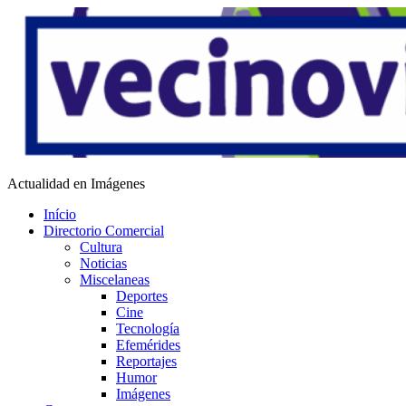
Saltar
al
contenido
Vecino Virtual
Actualidad en Imágenes
Início
Directorio Comercial
Cultura
Noticias
Miscelaneas
Deportes
Cine
Tecnología
Efemérides
Reportajes
Humor
Imágenes