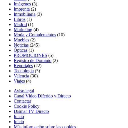
Imágenes
(3)
Imprenta
(2)
Inmobiliaria
(3)
Libros
(1)
Madrid
(1)
Marketing
(4)
Moda y Complementos
(10)
Muebles
(2)
Noticias
(245)
Ópticas
(1)
PROMOCIONES
(5)
Registro de Dominio
(2)
Reportajes
(22)
Tecnología
(5)
Valencia
(30)
Viajes
(4)
Aviso legal
Canal Vídeo Diferido y Directo
Contactar
Cookie Policy
Dismar TV Directo
Inicio
Inicio
Más información sobre las cookies