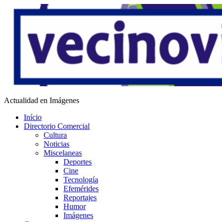
Saltar
al
contenido
Vecino Virtual
Actualidad en Imágenes
Início
Directorio Comercial
Cultura
Noticias
Miscelaneas
Deportes
Cine
Tecnología
Efemérides
Reportajes
Humor
Imágenes