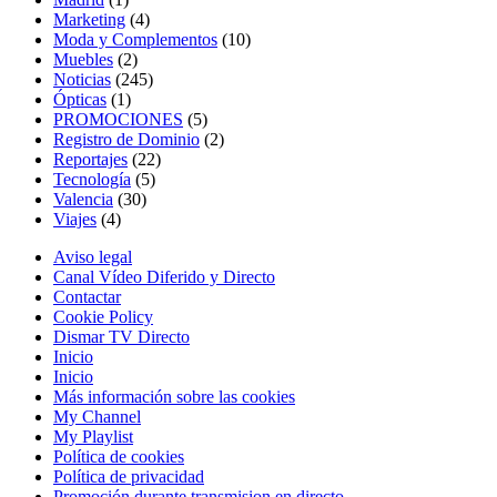
Marketing
(4)
Moda y Complementos
(10)
Muebles
(2)
Noticias
(245)
Ópticas
(1)
PROMOCIONES
(5)
Registro de Dominio
(2)
Reportajes
(22)
Tecnología
(5)
Valencia
(30)
Viajes
(4)
Aviso legal
Canal Vídeo Diferido y Directo
Contactar
Cookie Policy
Dismar TV Directo
Inicio
Inicio
Más información sobre las cookies
My Channel
My Playlist
Política de cookies
Política de privacidad
Promoción durante transmision en directo