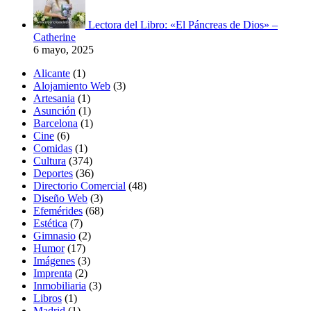
Lectora del Libro: «El Páncreas de Dios» –
Catherine
6 mayo, 2025
Alicante
(1)
Alojamiento Web
(3)
Artesania
(1)
Asunción
(1)
Barcelona
(1)
Cine
(6)
Comidas
(1)
Cultura
(374)
Deportes
(36)
Directorio Comercial
(48)
Diseño Web
(3)
Efemérides
(68)
Estética
(7)
Gimnasio
(2)
Humor
(17)
Imágenes
(3)
Imprenta
(2)
Inmobiliaria
(3)
Libros
(1)
Madrid
(1)