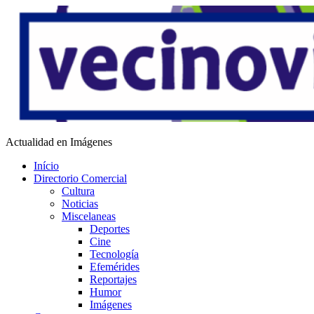
Saltar
al
contenido
Vecino Virtual
Actualidad en Imágenes
Início
Directorio Comercial
Cultura
Noticias
Miscelaneas
Deportes
Cine
Tecnología
Efemérides
Reportajes
Humor
Imágenes