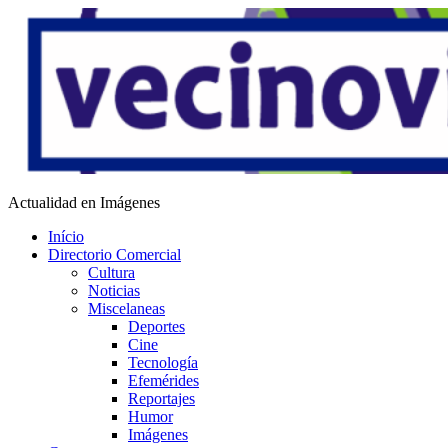
Saltar
al
contenido
Vecino Virtual
Actualidad en Imágenes
Início
Directorio Comercial
Cultura
Noticias
Miscelaneas
Deportes
Cine
Tecnología
Efemérides
Reportajes
Humor
Imágenes