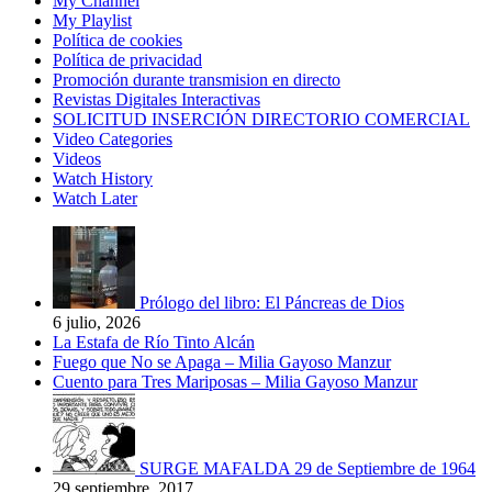
My Channel
My Playlist
Política de cookies
Política de privacidad
Promoción durante transmision en directo
Revistas Digitales Interactivas
SOLICITUD INSERCIÓN DIRECTORIO COMERCIAL
Video Categories
Videos
Watch History
Watch Later
Prólogo del libro: El Páncreas de Dios
6 julio, 2026
La Estafa de Río Tinto Alcán
Fuego que No se Apaga – Milia Gayoso Manzur
Cuento para Tres Mariposas – Milia Gayoso Manzur
SURGE MAFALDA 29 de Septiembre de 1964
29 septiembre, 2017