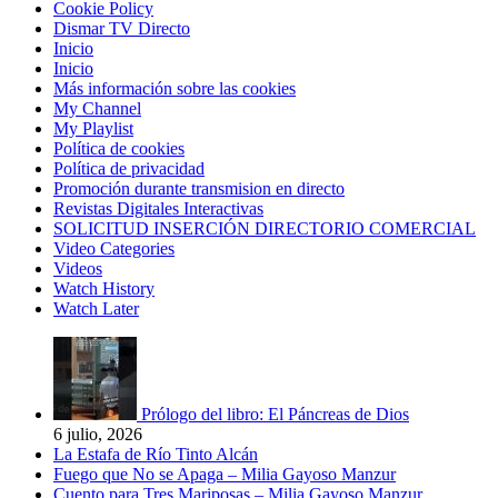
Cookie Policy
Dismar TV Directo
Inicio
Inicio
Más información sobre las cookies
My Channel
My Playlist
Política de cookies
Política de privacidad
Promoción durante transmision en directo
Revistas Digitales Interactivas
SOLICITUD INSERCIÓN DIRECTORIO COMERCIAL
Video Categories
Videos
Watch History
Watch Later
Prólogo del libro: El Páncreas de Dios
6 julio, 2026
La Estafa de Río Tinto Alcán
Fuego que No se Apaga – Milia Gayoso Manzur
Cuento para Tres Mariposas – Milia Gayoso Manzur