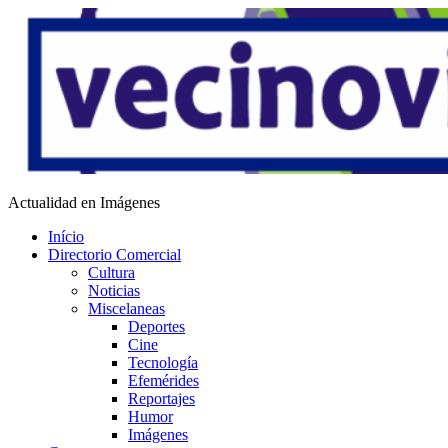
Saltar
al
contenido
Vecino Virtual
Actualidad en Imágenes
Início
Directorio Comercial
Cultura
Noticias
Miscelaneas
Deportes
Cine
Tecnología
Efemérides
Reportajes
Humor
Imágenes