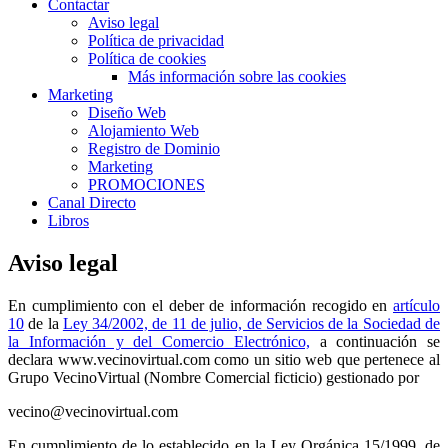
Contactar
Aviso legal
Política de privacidad
Política de cookies
Más información sobre las cookies
Marketing
Diseño Web
Alojamiento Web
Registro de Dominio
Marketing
PROMOCIONES
Canal Directo
Libros
Aviso legal
En cumplimiento con el deber de información recogido en
artículo
10
de la
Ley 34/2002, de 11 de julio, de Servicios de la Sociedad de
la Información y del Comercio Electrónico,
a continuación se
declara www.vecinovirtual.com como un sitio web que pertenece al
Grupo VecinoVirtual (Nombre Comercial ficticio) gestionado por
vecino@vecinovirtual.com
En cumplimiento de lo establecido en la Ley Orgánica 15/1999, de