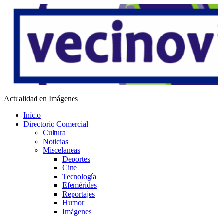
Saltar
al
contenido
Vecino Virtual
Actualidad en Imágenes
Início
Directorio Comercial
Cultura
Noticias
Miscelaneas
Deportes
Cine
Tecnología
Efemérides
Reportajes
Humor
Imágenes