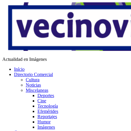
Saltar
al
contenido
Vecino Virtual
Actualidad en Imágenes
Início
Directorio Comercial
Cultura
Noticias
Miscelaneas
Deportes
Cine
Tecnología
Efemérides
Reportajes
Humor
Imágenes