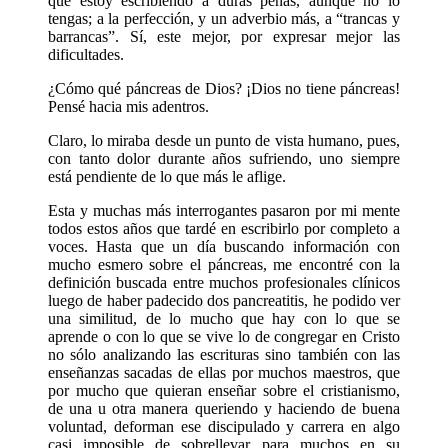
que estoy escribiendo a duras penas, aunque no lo
tengas; a la perfección, y un adverbio más, a “trancas y
barrancas”. Sí, este mejor, por expresar mejor las
dificultades.
¿Cómo qué páncreas de Dios? ¡Dios no tiene páncreas!
Pensé hacia mis adentros.
Claro, lo miraba desde un punto de vista humano, pues,
con tanto dolor durante años sufriendo, uno siempre
está pendiente de lo que más le aflige.
Esta y muchas más interrogantes pasaron por mi mente
todos estos años que tardé en escribirlo por completo a
voces. Hasta que un día buscando información con
mucho esmero sobre el páncreas, me encontré con la
definición buscada entre muchos profesionales clínicos
luego de haber padecido dos pancreatitis, he podido ver
una similitud, de lo mucho que hay con lo que se
aprende o con lo que se vive lo de congregar en Cristo
no sólo analizando las escrituras sino también con las
enseñanzas sacadas de ellas por muchos maestros, que
por mucho que quieran enseñar sobre el cristianismo,
de una u otra manera queriendo y haciendo de buena
voluntad, deforman ese discipulado y carrera en algo
casi imposible de sobrellevar para muchos en su