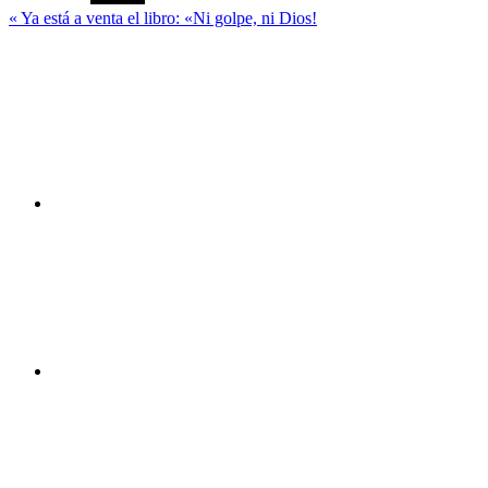
Navegación
« Ya está a venta el libro: «Ni golpe, ni Dios!
de
Canal
You
entradas
Tube
Facebook
Twitter