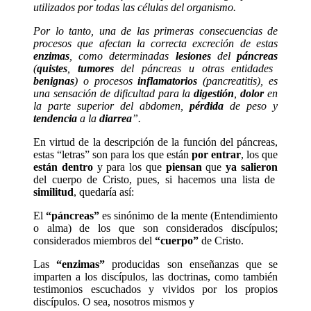
utilizados por todas las células del organismo.
Por lo tanto, una de las primeras consecuencias de
procesos que afectan la correcta excreción de estas
enzimas
, como determinadas
lesiones
del
páncreas
(
quistes
,
tumores
del páncreas u otras entidades
benignas
) o procesos
inflamatorios
(pancreatitis), es
una sensación de dificultad para la
digestión
,
dolor
en
la parte superior del abdomen,
pérdida
de peso y
tendencia
a la
diarrea
”.
En virtud de la descripción de la función del páncreas,
estas “letras” son para los que están
por entrar
, los que
están dentro
y para los que
piensan
que
ya salieron
del cuerpo de Cristo, pues, si hacemos una lista de
similitud
, quedaría así:
El
“páncreas”
es sinónimo de la mente (Entendimiento
o alma) de los que son considerados discípulos;
considerados miembros del
“cuerpo”
de Cristo.
Las
“enzimas”
producidas son enseñanzas que se
imparten a los discípulos, las doctrinas, como también
testimonios escuchados y vividos por los propios
discípulos. O sea, nosotros mismos y