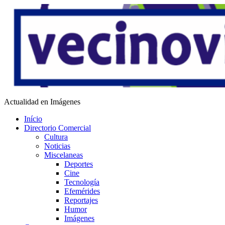
Saltar
al
contenido
Vecino Virtual
Actualidad en Imágenes
Início
Directorio Comercial
Cultura
Noticias
Miscelaneas
Deportes
Cine
Tecnología
Efemérides
Reportajes
Humor
Imágenes