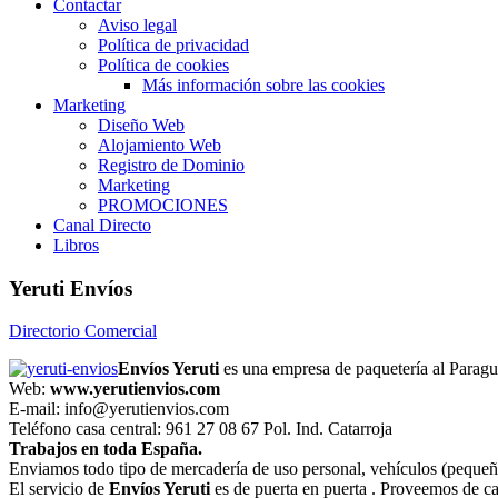
Contactar
Aviso legal
Política de privacidad
Política de cookies
Más información sobre las cookies
Marketing
Diseño Web
Alojamiento Web
Registro de Dominio
Marketing
PROMOCIONES
Canal Directo
Libros
Yeruti Envíos
Directorio Comercial
Envíos Yeruti
es una empresa de paquetería al Paragua
Web:
www.yerutienvios.com
E-mail: info@yerutienvios.com
Teléfono casa central: 961 27 08 67 Pol. Ind. Catarroja
Trabajos en toda España.
Enviamos todo tipo de mercadería de uso personal, vehículos (pequeñ
El servicio de
Envíos Yeruti
es de puerta en puerta . Proveemos de ca