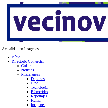
Saltar
al
contenido
Vecino Virtual
Actualidad en Imágenes
Início
Directorio Comercial
Cultura
Noticias
Miscelaneas
Deportes
Cine
Tecnología
Efemérides
Reportajes
Humor
Imágenes