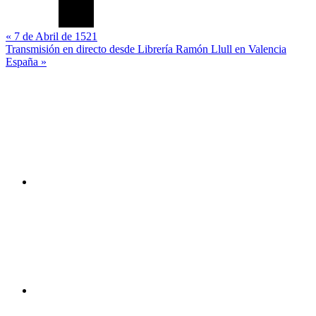
Navegación
« 7 de Abril de 1521
Transmisión en directo desde Librería Ramón Llull en Valencia
de
España »
entradas
Canal
You
Tube
Facebook
Twitter