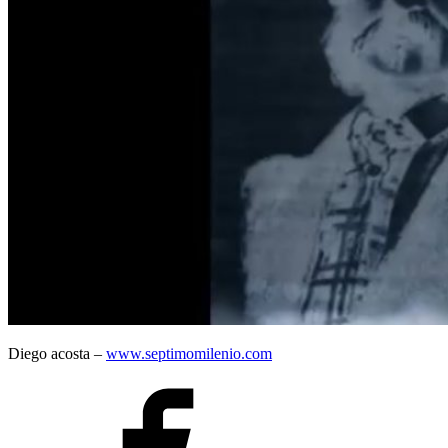
Diego acosta –
www.septimomilenio.com