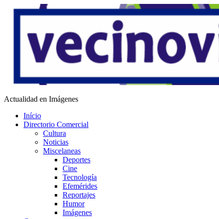
Saltar
al
contenido
Vecino Virtual
Actualidad en Imágenes
Início
Directorio Comercial
Cultura
Noticias
Miscelaneas
Deportes
Cine
Tecnología
Efemérides
Reportajes
Humor
Imágenes