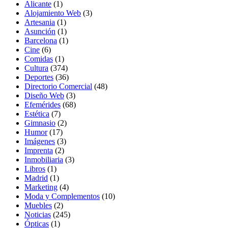
Alicante
(1)
Alojamiento Web
(3)
Artesania
(1)
Asunción
(1)
Barcelona
(1)
Cine
(6)
Comidas
(1)
Cultura
(374)
Deportes
(36)
Directorio Comercial
(48)
Diseño Web
(3)
Efemérides
(68)
Estética
(7)
Gimnasio
(2)
Humor
(17)
Imágenes
(3)
Imprenta
(2)
Inmobiliaria
(3)
Libros
(1)
Madrid
(1)
Marketing
(4)
Moda y Complementos
(10)
Muebles
(2)
Noticias
(245)
Ópticas
(1)