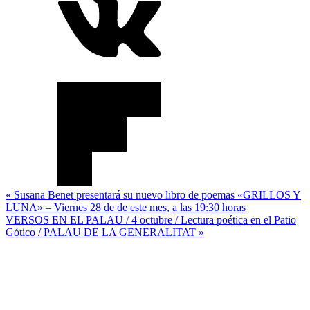
Navegación
« Susana Benet presentará su nuevo libro de poemas «GRILLOS Y
LUNA» – Viernes 28 de de este mes, a las 19:30 horas
de
VERSOS EN EL PALAU / 4 octubre / Lectura poética en el Patio
entradas
Gótico / PALAU DE LA GENERALITAT »
Canal
You
Tube