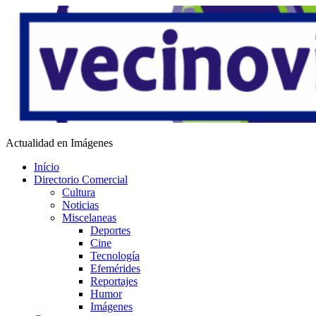
Saltar
al
contenido
Vecino Virtual
Actualidad en Imágenes
Início
Directorio Comercial
Cultura
Noticias
Miscelaneas
Deportes
Cine
Tecnología
Efemérides
Reportajes
Humor
Imágenes