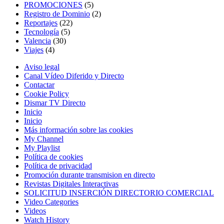
PROMOCIONES
(5)
Registro de Dominio
(2)
Reportajes
(22)
Tecnología
(5)
Valencia
(30)
Viajes
(4)
Aviso legal
Canal Vídeo Diferido y Directo
Contactar
Cookie Policy
Dismar TV Directo
Inicio
Inicio
Más información sobre las cookies
My Channel
My Playlist
Política de cookies
Política de privacidad
Promoción durante transmision en directo
Revistas Digitales Interactivas
SOLICITUD INSERCIÓN DIRECTORIO COMERCIAL
Video Categories
Videos
Watch History