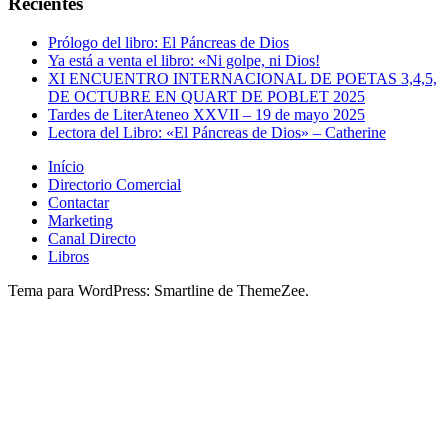
Recientes
Prólogo del libro: El Páncreas de Dios
Ya está a venta el libro: «Ni golpe, ni Dios!
XI ENCUENTRO INTERNACIONAL DE POETAS 3,4,5,
DE OCTUBRE EN QUART DE POBLET 2025
Tardes de LiterAteneo XXVII – 19 de mayo 2025
Lectora del Libro: «El Páncreas de Dios» – Catherine
Início
Directorio Comercial
Contactar
Marketing
Canal Directo
Libros
Tema para WordPress: Smartline de ThemeZee.