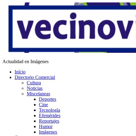
Saltar
al
contenido
Vecino Virtual
Actualidad en Imágenes
Início
Directorio Comercial
Cultura
Noticias
Miscelaneas
Deportes
Cine
Tecnología
Efemérides
Reportajes
Humor
Imágenes