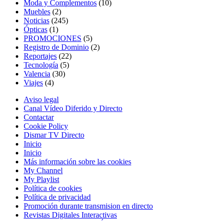
Moda y Complementos
(10)
Muebles
(2)
Noticias
(245)
Ópticas
(1)
PROMOCIONES
(5)
Registro de Dominio
(2)
Reportajes
(22)
Tecnología
(5)
Valencia
(30)
Viajes
(4)
Aviso legal
Canal Vídeo Diferido y Directo
Contactar
Cookie Policy
Dismar TV Directo
Inicio
Inicio
Más información sobre las cookies
My Channel
My Playlist
Política de cookies
Política de privacidad
Promoción durante transmision en directo
Revistas Digitales Interactivas