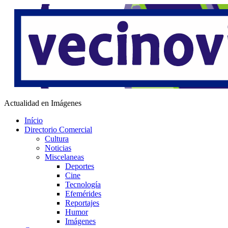
Saltar
al
contenido
Vecino Virtual
Actualidad en Imágenes
Início
Directorio Comercial
Cultura
Noticias
Miscelaneas
Deportes
Cine
Tecnología
Efemérides
Reportajes
Humor
Imágenes