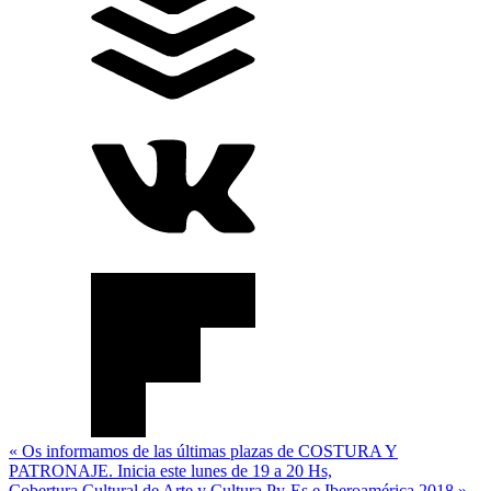
Navegación
« Os informamos de las últimas plazas de COSTURA Y
PATRONAJE. Inicia este lunes de 19 a 20 Hs,
de
Cobertura Cultural de Arte y Cultura Py-Es e Iberoamérica 2018 »