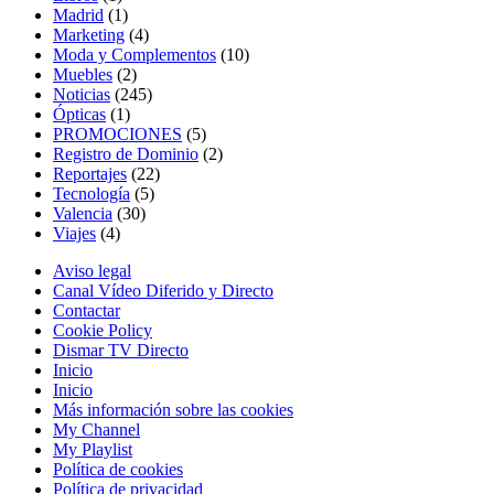
Madrid
(1)
Marketing
(4)
Moda y Complementos
(10)
Muebles
(2)
Noticias
(245)
Ópticas
(1)
PROMOCIONES
(5)
Registro de Dominio
(2)
Reportajes
(22)
Tecnología
(5)
Valencia
(30)
Viajes
(4)
Aviso legal
Canal Vídeo Diferido y Directo
Contactar
Cookie Policy
Dismar TV Directo
Inicio
Inicio
Más información sobre las cookies
My Channel
My Playlist
Política de cookies
Política de privacidad