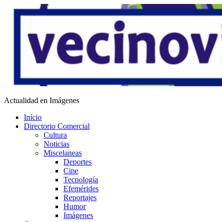
Saltar
al
contenido
Vecino Virtual
Actualidad en Imágenes
Início
Directorio Comercial
Cultura
Noticias
Miscelaneas
Deportes
Cine
Tecnología
Efemérides
Reportajes
Humor
Imágenes