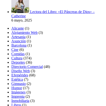
Lectora del Libro: «El Páncreas de Dios» –
Catherine
6 mayo, 2025
Alicante
(1)
Alojamiento Web
(3)
Artesania
(1)
Asunción
(1)
Barcelona
(1)
Cine
(6)
Comidas
(1)
Cultura
(374)
Deportes
(36)
Directorio Comercial
(48)
Diseño Web
(3)
Efemérides
(68)
Estética
(7)
Gimnasio
(2)
Humor
(17)
Imágenes
(3)
Imprenta
(2)
Inmobiliaria
(3)
Libros
(1)