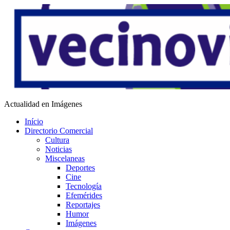
Saltar
al
contenido
Actualidad en Imágenes
Vecino Virtual
Início
Directorio Comercial
Cultura
Noticias
Miscelaneas
Deportes
Cine
Tecnología
Efemérides
Reportajes
Humor
Imágenes