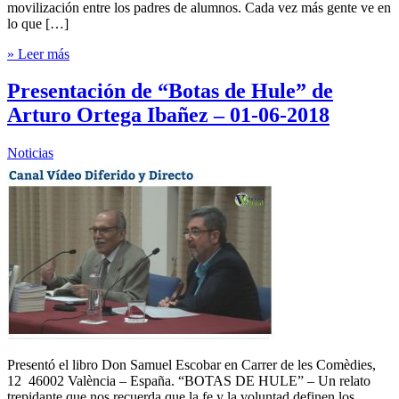
movilización entre los padres de alumnos. Cada vez más gente ve en
lo que […]
» Leer más
Presentación de “Botas de Hule” de
Arturo Ortega Ibañez – 01-06-2018
Noticias
Presentó el libro Don Samuel Escobar en Carrer de les Comèdies,
12 46002 València – España. “BOTAS DE HULE” – Un relato
trepidante que nos recuerda que la fe y la voluntad definen los