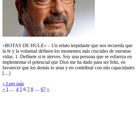
«BOTAS DE HULE» – Un relato trepidante que nos recuerda que
la fe y la voluntad definen los momentos más cruciales de nuestras
vidas. 1. Defínete si te atreves. Soy una persona que se esfuerza en
implementar el potencial que Dios me ha dado para ser feliz, en
favorecer que los demás lo sean y en contribuir con mis capacidades
[…]
» Leer más
«
1
…
4
5
6
7
8
…
67
»
Canal
You
Tube