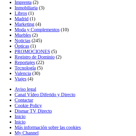
Imprenta
(2)
Inmobiliaria
(3)
Libros
(1)
Madrid
(1)
Marketing
(4)
Moda y Complementos
(10)
Muebles
(2)
Noticias
(245)
Ópticas
(1)
PROMOCIONES
(5)
Registro de Dominio
(2)
Reportajes
(22)
Tecnología
(5)
Valencia
(30)
Viajes
(4)
Aviso legal
Canal Vídeo Diferido y Directo
Contactar
Cookie Policy
Dismar TV Directo
Inicio
Inicio
Más información sobre las cookies
My Channel