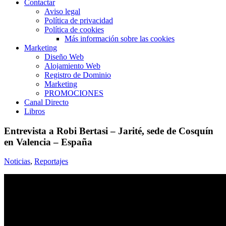
Contactar
Aviso legal
Política de privacidad
Política de cookies
Más información sobre las cookies
Marketing
Diseño Web
Alojamiento Web
Registro de Dominio
Marketing
PROMOCIONES
Canal Directo
Libros
Entrevista a Robi Bertasi – Jarité, sede de Cosquín
en Valencia – España
Noticias
,
Reportajes