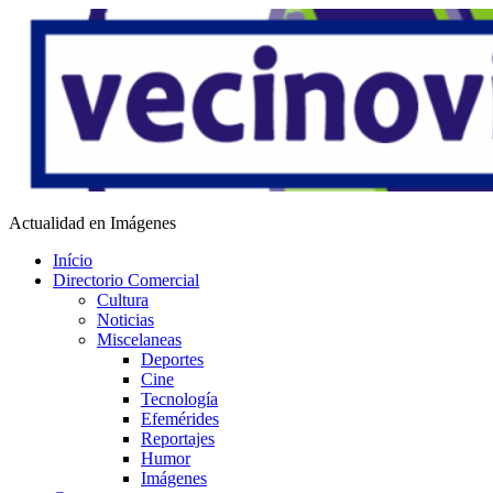
Saltar
al
contenido
Vecino Virtual
Actualidad en Imágenes
Início
Directorio Comercial
Cultura
Noticias
Miscelaneas
Deportes
Cine
Tecnología
Efemérides
Reportajes
Humor
Imágenes