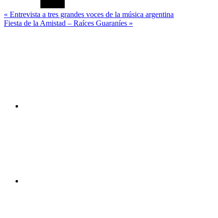
Navegación
« Entrevista a tres grandes voces de la música argentina
Fiesta de la Amistad – Raíces Guaraníes »
de
Canal
entradas
You
Tube
Facebook
Twitter