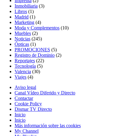
Imprenta
(2)
Inmobiliaria
(3)
Libros
(1)
Madrid
(1)
Marketing
(4)
Moda y Complementos
(10)
Muebles
(2)
Noticias
(245)
Ópticas
(1)
PROMOCIONES
(5)
Registro de Dominio
(2)
Reportajes
(22)
Tecnología
(5)
Valencia
(30)
Viajes
(4)
Aviso legal
Canal Vídeo Diferido y Directo
Contactar
Cookie Policy
Dismar TV Directo
Inicio
Inicio
Más información sobre las cookies
My Channel