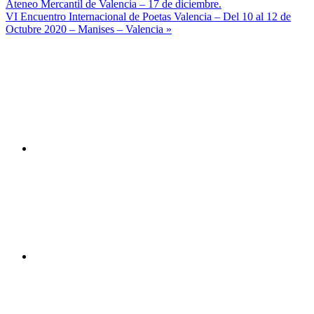
Ateneo Mercantil de Valencia – 17 de diciembre.
de
VI Encuentro Internacional de Poetas Valencia – Del 10 al 12 de
entradas
Octubre 2020 – Manises – Valencia »
Canal
You
Tube
Facebook
Twitter