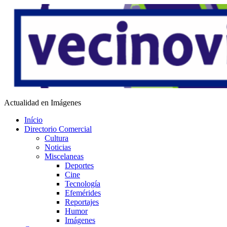
Saltar
al
contenido
Vecino Virtual
Actualidad en Imágenes
Início
Directorio Comercial
Cultura
Noticias
Miscelaneas
Deportes
Cine
Tecnología
Efemérides
Reportajes
Humor
Imágenes