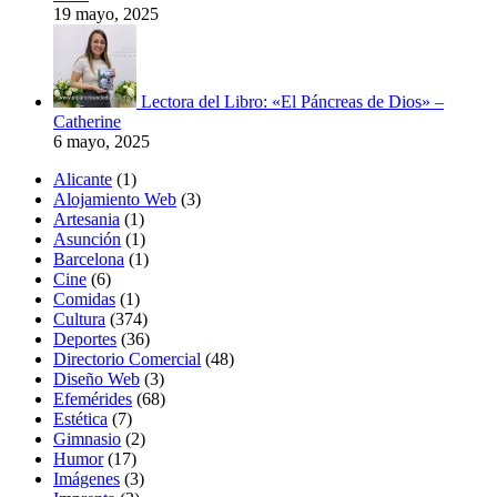
19 mayo, 2025
Lectora del Libro: «El Páncreas de Dios» –
Catherine
6 mayo, 2025
Alicante
(1)
Alojamiento Web
(3)
Artesania
(1)
Asunción
(1)
Barcelona
(1)
Cine
(6)
Comidas
(1)
Cultura
(374)
Deportes
(36)
Directorio Comercial
(48)
Diseño Web
(3)
Efemérides
(68)
Estética
(7)
Gimnasio
(2)
Humor
(17)
Imágenes
(3)