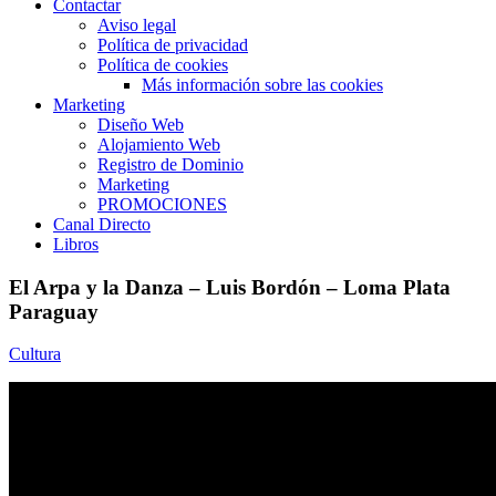
Contactar
Aviso legal
Política de privacidad
Política de cookies
Más información sobre las cookies
Marketing
Diseño Web
Alojamiento Web
Registro de Dominio
Marketing
PROMOCIONES
Canal Directo
Libros
El Arpa y la Danza – Luis Bordón – Loma Plata
Paraguay
Cultura