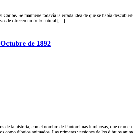
l Caribe. Se mantiene todavía la errada idea de que se había descubiert
ivos le ofrecen un fruto natural […]
ctubre de 1892
dos de la historia, con el nombre de Pantomimas luminosas, que eran en
emos como dibujos animados. Las primeras versiones de los dibujos ani