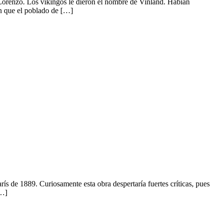
Lorenzo. Los vikingos le dieron el nombre de Vinland. Habían
on que el poblado de […]
s de 1889. Curiosamente esta obra despertaría fuertes críticas, pues
[…]