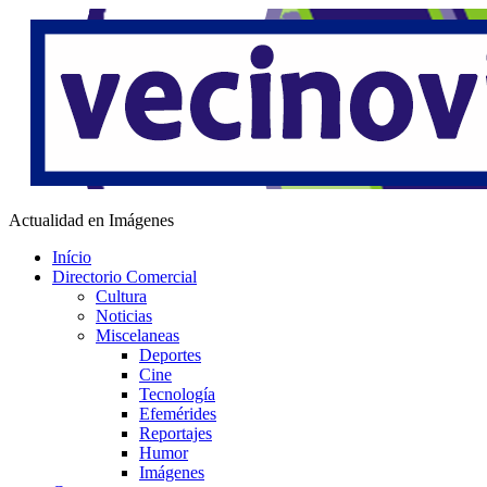
Saltar
al
contenido
Vecino Virtual
Actualidad en Imágenes
Início
Directorio Comercial
Cultura
Noticias
Miscelaneas
Deportes
Cine
Tecnología
Efemérides
Reportajes
Humor
Imágenes