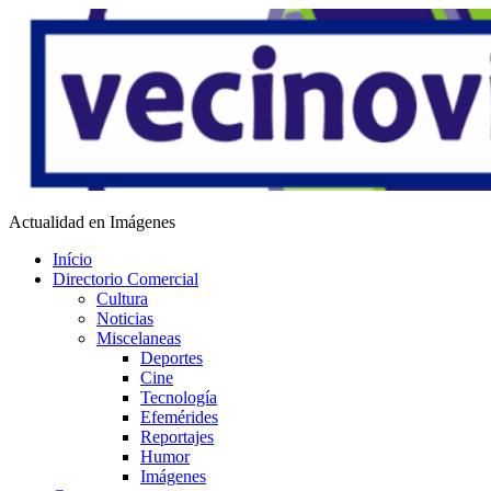
Saltar
al
contenido
Vecino Virtual
Actualidad en Imágenes
Início
Directorio Comercial
Cultura
Noticias
Miscelaneas
Deportes
Cine
Tecnología
Efemérides
Reportajes
Humor
Imágenes