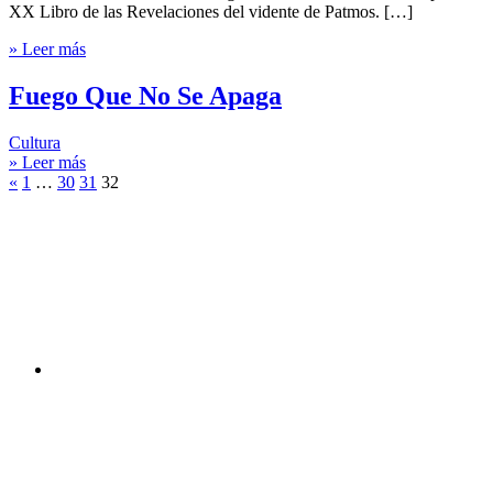
XX Libro de las Revelaciones del vidente de Patmos. […]
» Leer más
Fuego Que No Se Apaga
Cultura
» Leer más
«
1
…
30
31
32
Canal
You
Tube
Facebook