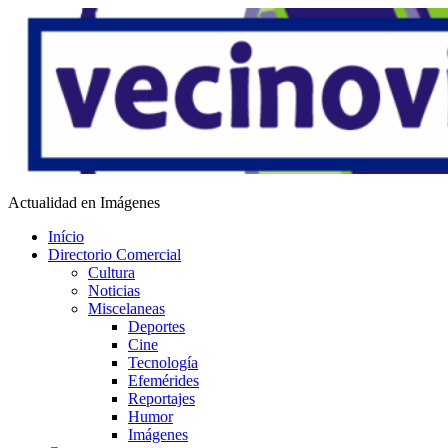
Saltar
al
contenido
Vecino Virtual
Actualidad en Imágenes
Início
Directorio Comercial
Cultura
Noticias
Miscelaneas
Deportes
Cine
Tecnología
Efemérides
Reportajes
Humor
Imágenes