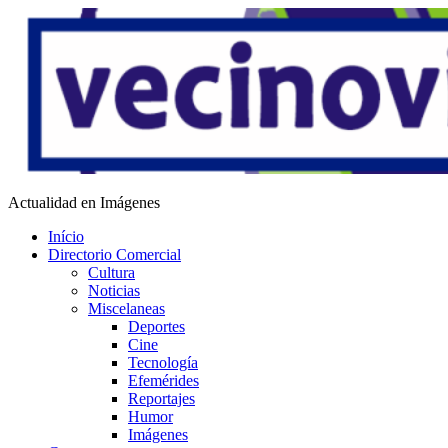
Saltar
al
contenido
Vecino Virtual
Actualidad en Imágenes
Início
Directorio Comercial
Cultura
Noticias
Miscelaneas
Deportes
Cine
Tecnología
Efemérides
Reportajes
Humor
Imágenes