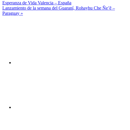
Esperanza de Vida Valencia – España
de
Lanzamiento de la semana del Guaraní, Rohayhu Che Ñe’ẽ –
entradas
Paraguay »
Canal
You
Tube
Facebook
Twitter