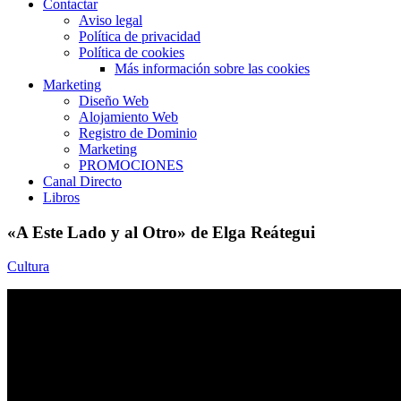
Contactar
Aviso legal
Política de privacidad
Política de cookies
Más información sobre las cookies
Marketing
Diseño Web
Alojamiento Web
Registro de Dominio
Marketing
PROMOCIONES
Canal Directo
Libros
«A Este Lado y al Otro» de Elga Reátegui
Cultura