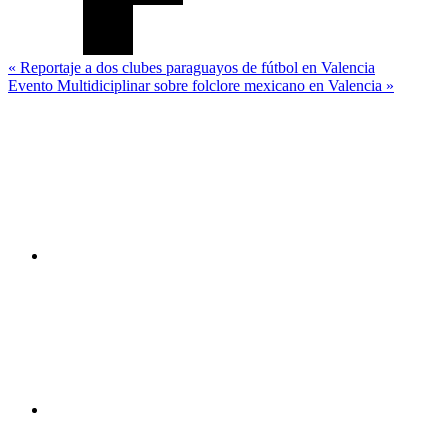
Navegación
« Reportaje a dos clubes paraguayos de fútbol en Valencia
Evento Multidiciplinar sobre folclore mexicano en Valencia »
de
Canal
entradas
You
Tube
Facebook
Twitter