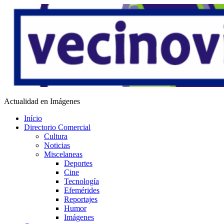
Saltar
al
contenido
Vecino Virtual
Actualidad en Imágenes
Início
Directorio Comercial
Cultura
Noticias
Miscelaneas
Deportes
Cine
Tecnología
Efemérides
Reportajes
Humor
Imágenes