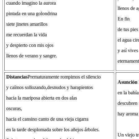
cuando imagino la aurora
llenos de a
pintada en una golondrina
En fin
siete jinetes amarillos
de tus pies
me recuerdan la vida
el agua cir
y despierto con mis ojos
y así vive
llenos de verano y sangre.
eternamen
Distancias
Prematuramente rompimos el silencio
Asunción 
y caímos sollozando,desnudos y harapientos
en la bahía
hacia la mariposa abierta en dos alas
descubren 
oscuras,
hay aroma 
hacia el cansino canto de una vieja cigarra
en la tarde desplomada sobre los añejos árboles.
Un viejo tr