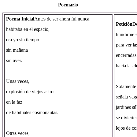
Poemario
Poema Inicial
Antes de ser ahora fui nunca,
Petición
De
habitaba en el espacio,
hundirme e
era yo sin tiempo
para ver l
sin mañana
encerradas
sin ayer.
hacia las d
Unas veces,
Solamente 
explosión de viejos astros
señala vag
en la faz
jardines sú
de habituales cosmonautas.
se diviert
lejos de c
Otras veces,