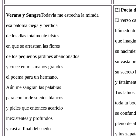
El Poeta 
Verano y Sangre
Todavía me estrecha la mirada
El verso ca
esa paloma ciega y perdida
húmedo de
de los días totalmente tristes
que imagin
en que se arrastran las flores
su nacimie
de los pequeños jardines abandonados
su vasta pr
y crece en mis manos grandes
su secreto 
el poema para un hermano.
y fatalment
Aún me sangran las palabras
Tus labios
para contar de sueños blancos
toda tu bo
y pieles que entonces acaricio
se confund
inexistentes y profundos
pleno de a
y casi al final del sueño
y tus zapat