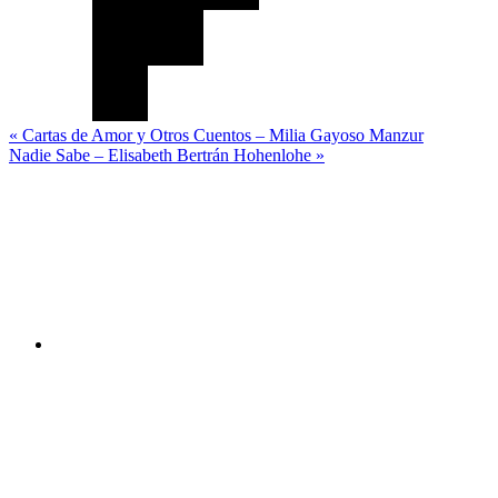
Navegación
« Cartas de Amor y Otros Cuentos – Milia Gayoso Manzur
Nadie Sabe – Elisabeth Bertrán Hohenlohe »
de
Canal
entradas
You
Tube
Facebook