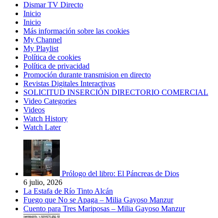
Dismar TV Directo
Inicio
Inicio
Más información sobre las cookies
My Channel
My Playlist
Política de cookies
Política de privacidad
Promoción durante transmision en directo
Revistas Digitales Interactivas
SOLICITUD INSERCIÓN DIRECTORIO COMERCIAL
Video Categories
Videos
Watch History
Watch Later
Prólogo del libro: El Páncreas de Dios
6 julio, 2026
La Estafa de Río Tinto Alcán
Fuego que No se Apaga – Milia Gayoso Manzur
Cuento para Tres Mariposas – Milia Gayoso Manzur