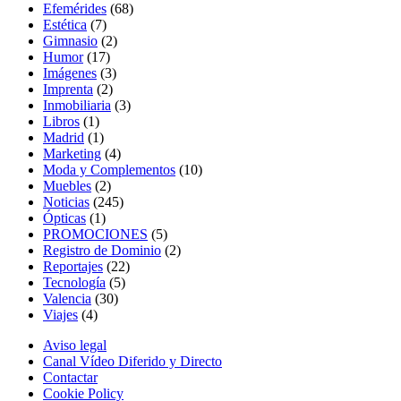
Efemérides
(68)
Estética
(7)
Gimnasio
(2)
Humor
(17)
Imágenes
(3)
Imprenta
(2)
Inmobiliaria
(3)
Libros
(1)
Madrid
(1)
Marketing
(4)
Moda y Complementos
(10)
Muebles
(2)
Noticias
(245)
Ópticas
(1)
PROMOCIONES
(5)
Registro de Dominio
(2)
Reportajes
(22)
Tecnología
(5)
Valencia
(30)
Viajes
(4)
Aviso legal
Canal Vídeo Diferido y Directo
Contactar
Cookie Policy