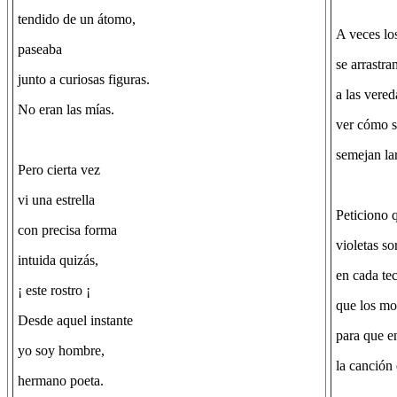
tendido de un átomo,
A veces los
paseaba
se arrastra
junto a curiosas figuras.
a las vered
No eran las mías.
ver cómo s
semejan la
Pero cierta vez
vi una estrella
Peticiono 
con precisa forma
violetas so
intuida quizás,
en cada tec
¡ este rostro ¡
que los mo
Desde aquel instante
para que e
yo soy hombre,
la canción 
hermano poeta.