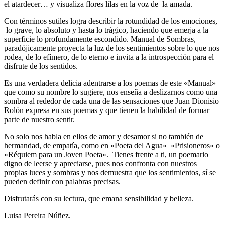
el atardecer… y visualiza flores lilas en la voz de la amada.
Con términos sutiles logra describir la rotundidad de los emociones,
lo grave, lo absoluto y hasta lo trágico, haciendo que emerja a la
superficie lo profundamente escondido. Manual de Sombras,
paradójicamente proyecta la luz de los sentimientos sobre lo que nos
rodea, de lo efímero, de lo eterno e invita a la introspección para el
disfrute de los sentidos.
Es una verdadera delicia adentrarse a los poemas de este «Manual»
que como su nombre lo sugiere, nos enseña a deslizarnos como una
sombra al rededor de cada una de las sensaciones que Juan Dionisio
Rolón expresa en sus poemas y que tienen la habilidad de formar
parte de nuestro sentir.
No solo nos habla en ellos de amor y desamor si no también de
hermandad, de empatía, como en «Poeta del Agua» «Prisioneros» o
«Réquiem para un Joven Poeta». Tienes frente a ti, un poemario
digno de leerse y apreciarse, pues nos confronta con nuestros
propias luces y sombras y nos demuestra que los sentimientos, sí se
pueden definir con palabras precisas.
Disfrutarás con su lectura, que emana sensibilidad y belleza.
Luisa Pereira Núñez.