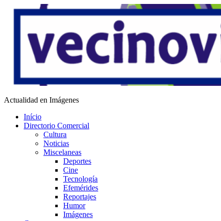
Saltar
al
contenido
Vecino Virtual
Actualidad en Imágenes
Início
Directorio Comercial
Cultura
Noticias
Miscelaneas
Deportes
Cine
Tecnología
Efemérides
Reportajes
Humor
Imágenes