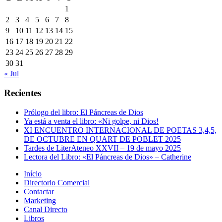
1
2
3
4
5
6
7
8
9
10
11
12
13
14
15
16
17
18
19
20
21
22
23
24
25
26
27
28
29
30
31
« Jul
Recientes
Prólogo del libro: El Páncreas de Dios
Ya está a venta el libro: «Ni golpe, ni Dios!
XI ENCUENTRO INTERNACIONAL DE POETAS 3,4,5,
DE OCTUBRE EN QUART DE POBLET 2025
Tardes de LiterAteneo XXVII – 19 de mayo 2025
Lectora del Libro: «El Páncreas de Dios» – Catherine
Início
Directorio Comercial
Contactar
Marketing
Canal Directo
Libros