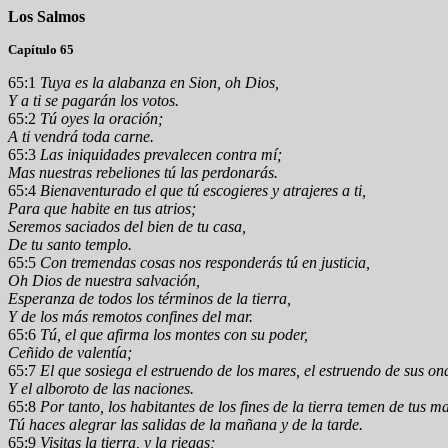
Los Salmos
Capítulo 65
65:1
Tuya es la alabanza en Sion, oh Dios,
Y a ti se pagarán los votos.
65:2
Tú oyes la oración;
A ti vendrá toda carne.
65:3
Las iniquidades prevalecen contra mí;
Mas nuestras rebeliones tú las perdonarás.
65:4
Bienaventurado el que tú escogieres y atrajeres a ti,
Para que habite en tus atrios;
Seremos saciados del bien de tu casa,
De tu santo templo.
65:5
Con tremendas cosas nos responderás tú en justicia,
Oh Dios de nuestra salvación,
Esperanza de todos los términos de la tierra,
Y de los más remotos confines del mar.
65:6
Tú, el que afirma los montes con su poder,
Ceñido de valentía;
65:7
El que sosiega el estruendo de los mares, el estruendo de sus on
Y el alboroto de las naciones.
65:8
Por tanto, los habitantes de los fines de la tierra temen de tus ma
Tú haces alegrar las salidas de la mañana y de la tarde.
65:9
Visitas la tierra, y la riegas;