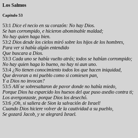
Los Salmos
Capítulo 53
53:1
Dice el necio en su corazón: No hay Dios.
Se han corrompido, e hicieron abominable maldad;
No hay quien haga bien.
53:2
Dios desde los cielos miró sobre los hijos de los hombres,
Para ver si había algún entendido
Que buscara a Dios.
53:3
Cada uno se había vuelto atrás; todos se habían corrompido;
No hay quien haga lo bueno, no hay ni aun uno.
53:4
¿No tienen conocimiento todos los que hacen iniquidad,
Que devoran a mi pueblo como si comiesen pan,
Y a Dios no invocan?
53:5
Allí se sobresaltaron de pavor donde no había miedo,
Porque Dios ha esparcido los huesos del que puso asedio contra ti;
Los avergonzaste, porque Dios los desechó.
53:6
¡Oh, si saliera de Sion la salvación de Israel!
Cuando Dios hiciere volver de la cautividad a su pueblo,
Se gozará Jacob, y se alegrará Israel.