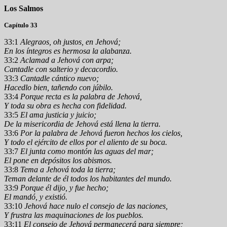
Los Salmos
Capítulo 33
33:1
Alegraos, oh justos, en Jehová;
En los íntegros es hermosa la alabanza.
33:2
Aclamad a Jehová con arpa;
Cantadle con salterio y decacordio.
33:3
Cantadle cántico nuevo;
Hacedlo bien, tañendo con júbilo.
33:4
Porque recta es la palabra de Jehová,
Y toda su obra es hecha con fidelidad.
33:5
El ama justicia y juicio;
De la misericordia de Jehová está llena la tierra.
33:6
Por la palabra de Jehová fueron hechos los cielos,
Y todo el ejército de ellos por el aliento de su boca.
33:7
El junta como montón las aguas del mar;
El pone en depósitos los abismos.
33:8
Tema a Jehová toda la tierra;
Teman delante de él todos los habitantes del mundo.
33:9
Porque él dijo, y fue hecho;
El mandó, y existió.
33:10
Jehová hace nulo el consejo de las naciones,
Y frustra las maquinaciones de los pueblos.
33:11
El consejo de Jehová permanecerá para siempre;