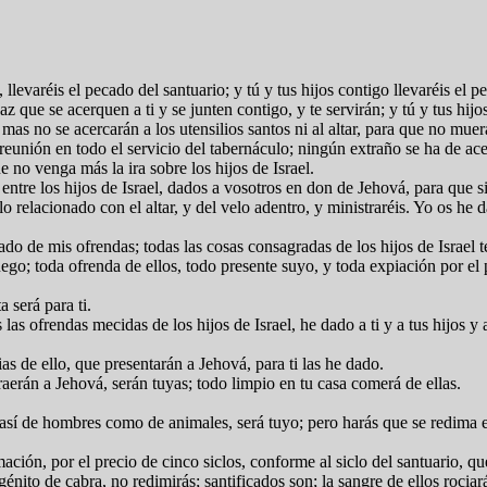
 llevaréis el pecado del santuario; y tú y tus hijos contigo llevaréis el
az que se acerquen a ti y se junten contigo, y te servirán; y tú y tus hij
mas no se acercarán a los utensilios santos ni al altar, para que no muer
 reunión en todo el servicio del tabernáculo; ningún extraño se ha de ac
ue no venga más la ira sobre los hijos de Israel.
ntre los hijos de Israel, dados a vosotros en don de Jehová, para que s
o relacionado con el altar, y del velo adentro, y ministraréis. Yo os he 
 de mis ofrendas; todas las cosas consagradas de los hijos de Israel te
uego; toda ofrenda de ellos, todo presente suyo, y toda expiación por el
a será para ti.
as ofrendas mecidas de los hijos de Israel, he dado a ti y a tus hijos y a
as de ello, que presentarán a Jehová, para ti las he dado.
 traerán a Jehová, serán tuyas; todo limpio en tu casa comerá de ellas.
 así de hombres como de animales, será tuyo; pero harás que se redima 
ación, por el precio de cinco siclos, conforme al siclo del santuario, qu
nito de cabra, no redimirás; santificados son; la sangre de ellos rociará