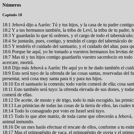
Números
Capítulo 18
18:1 Jehová dijo a Aarón: Tú y tus hijos, y la casa de tu padre contigo,
18:2 Y a tus hermanos también, la tribu de Leví, la tribu de tu padre, h
18:3 Y guardarán lo que tú ordenes, y el cargo de todo el tabernáculo; 
18:4 Se juntarán, pues, contigo, y tendrán el cargo del tabernáculo de
18:5 Y tendréis el cuidado del santuario, y el cuidado del altar, para q
18:6 Porque he aquí, yo he tomado a vuestros hermanos los levitas de e
18:7 Mas tú y tus hijos contigo guardaréis vuestro sacerdocio en todo l
acercare, morirá.
18:8 Dijo más Jehová a Aarón: He aquí yo te he dado también el cuidado
18:9 Esto será tuyo de la ofrenda de las cosas santas, reservadas del f
presentar, será cosa muy santa para ti y para tus hijos.
18:10 En el santuario la comerás; todo varón comerá de ella; cosa sant
18:11 Esto también será tuyo: la ofrenda elevada de sus dones, y todas l
comerá de ellas.
18:12 De aceite, de mosto y de trigo, todo lo más escogido, las primici
18:13 Las primicias de todas las cosas de la tierra de ellos, las cuales
18:14 Todo lo consagrado por voto en Israel será tuyo.
18:15 Todo lo que abre matriz, de toda carne que ofrecerán a Jehová,
animal inmundo.
18:16 De un mes harás efectuar el rescate de ellos, conforme a tu estim
18:17 Mas el primogénito de vaca, el primogénito de oveja y el primogé