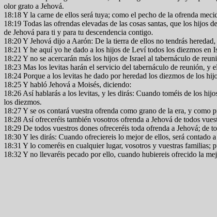
olor grato a Jehová.
18:18 Y la carne de ellos será tuya; como el pecho de la ofrenda mecid
18:19 Todas las ofrendas elevadas de las cosas santas, que los hijos de 
de Jehová para ti y para tu descendencia contigo.
18:20 Y Jehová dijo a Aarón: De la tierra de ellos no tendrás heredad, 
18:21 Y he aquí yo he dado a los hijos de Leví todos los diezmos en Is
18:22 Y no se acercarán más los hijos de Israel al tabernáculo de reu
18:23 Mas los levitas harán el servicio del tabernáculo de reunión, y e
18:24 Porque a los levitas he dado por heredad los diezmos de los hijo
18:25 Y habló Jehová a Moisés, diciendo:
18:26 Así hablarás a los levitas, y les dirás: Cuando toméis de los hi
los diezmos.
18:27 Y se os contará vuestra ofrenda como grano de la era, y como p
18:28 Así ofreceréis también vosotros ofrenda a Jehová de todos vuestr
18:29 De todos vuestros dones ofreceréis toda ofrenda a Jehová; de to
18:30 Y les dirás: Cuando ofreciereis lo mejor de ellos, será contado 
18:31 Y lo comeréis en cualquier lugar, vosotros y vuestras familias; 
18:32 Y no llevaréis pecado por ello, cuando hubiereis ofrecido la mejor