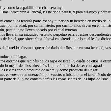
a y como la espaldilla derecha, será tuya.
Israel ofrecieren a Jehová, las he dado para ti, y para tus hijos y para t
ni entre ellos tendrás parte. Yo soy tu parte y tu heredad en medio de los
rael por heredad, por su ministerio, por cuanto ellos sirven en el minis
nión, para que no lleven pecado por el cual mueran.
llos llevarán su iniquidad; estatuto perpetuo para vuestros descendientes
s de Israel, que ofrecerán a Jehová en ofrenda; por lo cual les he dicho
jos de Israel los diezmos que os he dado de ellos por vuestra heredad, v
roducto del lagar.
os diezmos que recibáis de los hijos de Israel; y daréis de ellos la ofr
do lo mejor de ellos ofreceréis la porción que ha de ser consagrada.
a los levitas como producto de la era, y como producto del lagar.
pues es vuestra remuneración por vuestro ministerio en el tabernáculo d
 parte de él; y no contaminaréis las cosas santas de los hijos de Israel,