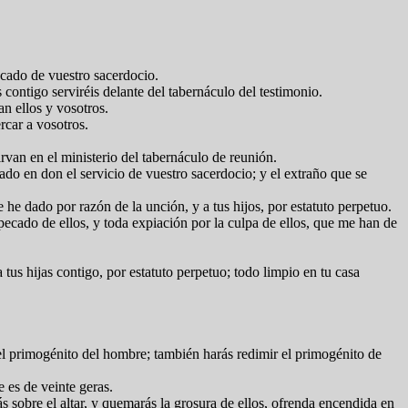
 pecado de vuestro sacerdocio.
os contigo serviréis delante del tabernáculo del testimonio.
an ellos y vosotros.
ercar a vosotros.
irvan en el ministerio del tabernáculo de reunión.
dado en don el servicio de vuestro sacerdocio; y el extraño que se
 he dado por razón de la unción, y a tus hijos, por estatuto perpetuo.
 pecado de ellos, y toda expiación por la culpa de ellos, que me han de
 tus hijas contigo, por estatuto perpetuo; todo limpio en tu casa
el primogénito del hombre; también harás redimir el primogénito de
e es de veinte geras.
s sobre el altar, y quemarás la grosura de ellos, ofrenda encendida en