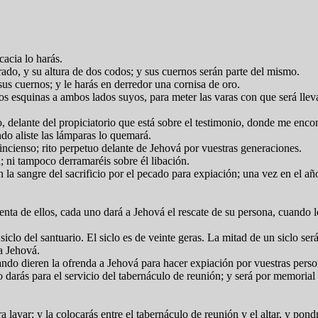
acia lo harás.
ado, y su altura de dos codos; y sus cuernos serán parte del mismo.
sus cuernos; y le harás en derredor una cornisa de oro.
dos esquinas a ambos lados suyos, para meter las varas con que será llev
o, delante del propiciatorio que está sobre el testimonio, donde me enco
o aliste las lámparas lo quemará.
ncienso; rito perpetuo delante de Jehová por vuestras generaciones.
a; ni tampoco derramaréis sobre él libación.
la sangre del sacrificio por el pecado para expiación; una vez en el añ
enta de ellos, cada uno dará a Jehová el rescate de su persona, cuando 
clo del santuario. El siclo es de veinte geras. La mitad de un siclo ser
a Jehová.
uando dieren la ofrenda a Jehová para hacer expiación por vuestras perso
lo darás para el servicio del tabernáculo de reunión; y será por memorial
lavar; y la colocarás entre el tabernáculo de reunión y el altar, y pondr