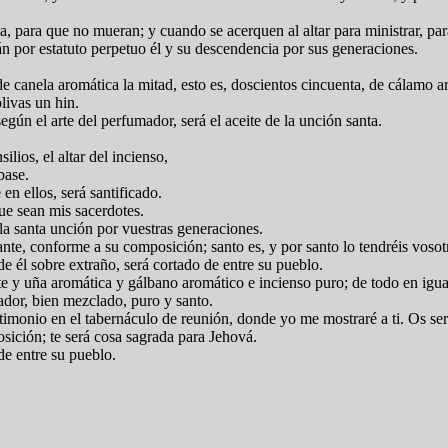
a, para que no mueran; y cuando se acerquen al altar para ministrar, p
án por estatuto perpetuo él y su descendencia por sus generaciones.
de canela aromática la mitad, esto es, doscientos cincuenta, de cálamo 
olivas un hin.
egún el arte del perfumador, será el aceite de la unción santa.
lios, el altar del incienso,
base.
en ellos, será santificado.
ue sean mis sacerdotes.
e la santa unción por vuestras generaciones.
te, conforme a su composición; santo es, y por santo lo tendréis vosot
 él sobre extraño, será cortado de entre su pueblo.
 y uña aromática y gálbano aromático e incienso puro; de todo en igua
ador, bien mezclado, puro y santo.
stimonio en el tabernáculo de reunión, donde yo me mostraré a ti. Os ser
sición; te será cosa sagrada para Jehová.
de entre su pueblo.