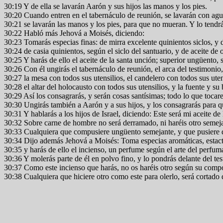
30:19 Y de ella se lavarán Aarón y sus hijos las manos y los pies.
30:20 Cuando entren en el tabernáculo de reunión, se lavarán con agu
30:21 se lavarán las manos y los pies, para que no mueran. Y lo tendr
30:22 Habló más Jehová a Moisés, diciendo:
30:23 Tomarás especias finas: de mirra excelente quinientos siclos, y 
30:24 de casia quinientos, según el siclo del santuario, y de aceite de 
30:25 Y harás de ello el aceite de la santa unción; superior ungüento, s
30:26 Con él ungirás el tabernáculo de reunión, el arca del testimonio,
30:27 la mesa con todos sus utensilios, el candelero con todos sus utensi
30:28 el altar del holocausto con todos sus utensilios, y la fuente y su 
30:29 Así los consagrarás, y serán cosas santísimas; todo lo que tocare 
30:30 Ungirás también a Aarón y a sus hijos, y los consagrarás para q
30:31 Y hablarás a los hijos de Israel, diciendo: Este será mi aceite d
30:32 Sobre carne de hombre no será derramado, ni haréis otro semejan
30:33 Cualquiera que compusiere ungüento semejante, y que pusiere de
30:34 Dijo además Jehová a Moisés: Toma especias aromáticas, estacte
30:35 y harás de ello el incienso, un perfume según el arte del perfum
30:36 Y molerás parte de él en polvo fino, y lo pondrás delante del te
30:37 Como este incienso que harás, no os haréis otro según su compo
30:38 Cualquiera que hiciere otro como este para olerlo, será cortado 