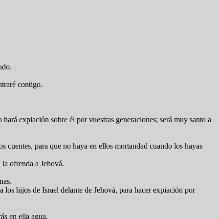
ado.
ntraré contigo.
o hará expiación sobre él por vuestras generaciones; será muy santo a
los cuentes, para que no haya en ellos mortandad cuando los hayas
á la ofrenda a Jehová.
nas.
 a los hijos de Israel delante de Jehová, para hacer expiación por
ás en ella agua.