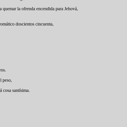
ara quemar la ofrenda encendida para Jehová,
aromático doscientos cincuenta,
ros.
l peso,
á cosa santísima.