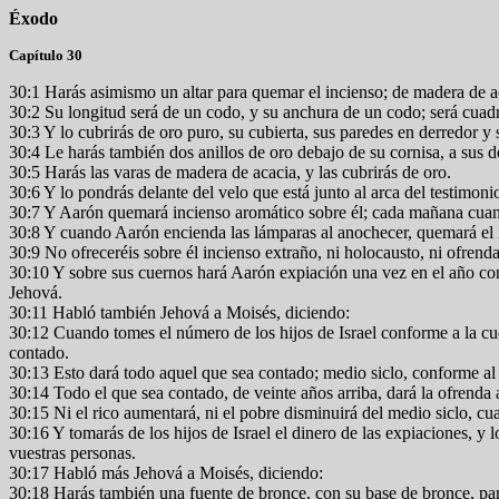
Éxodo
Capítulo 30
30:1 Harás asimismo un altar para quemar el incienso; de madera de ac
30:2 Su longitud será de un codo, y su anchura de un codo; será cuadr
30:3 Y lo cubrirás de oro puro, su cubierta, sus paredes en derredor y 
30:4 Le harás también dos anillos de oro debajo de su cornisa, a sus 
30:5 Harás las varas de madera de acacia, y las cubrirás de oro.
30:6 Y lo pondrás delante del velo que está junto al arca del testimoni
30:7 Y Aarón quemará incienso aromático sobre él; cada mañana cuand
30:8 Y cuando Aarón encienda las lámparas al anochecer, quemará el i
30:9 No ofreceréis sobre él incienso extraño, ni holocausto, ni ofrend
30:10 Y sobre sus cuernos hará Aarón expiación una vez en el año con 
Jehová.
30:11 Habló también Jehová a Moisés, diciendo:
30:12 Cuando tomes el número de los hijos de Israel conforme a la cu
contado.
30:13 Esto dará todo aquel que sea contado; medio siclo, conforme al si
30:14 Todo el que sea contado, de veinte años arriba, dará la ofrenda 
30:15 Ni el rico aumentará, ni el pobre disminuirá del medio siclo, c
30:16 Y tomarás de los hijos de Israel el dinero de las expiaciones, y 
vuestras personas.
30:17 Habló más Jehová a Moisés, diciendo:
30:18 Harás también una fuente de bronce, con su base de bronce, para 