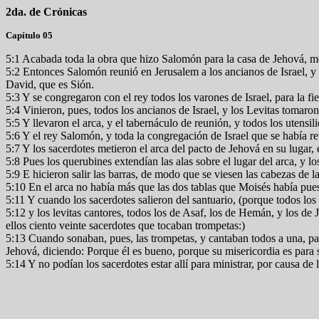
2da. de Crónicas
Capítulo 05
5:1 Acabada toda la obra que hizo Salomón para la casa de Jehová, meti
5:2 Entonces Salomón reunió en Jerusalem a los ancianos de Israel, y tod
David, que es Sión.
5:3 Y se congregaron con el rey todos los varones de Israel, para la f
5:4 Vinieron, pues, todos los ancianos de Israel, y los Levitas tomaron
5:5 Y llevaron el arca, y el tabernáculo de reunión, y todos los utensil
5:6 Y el rey Salomón, y toda la congregación de Israel que se había re
5:7 Y los sacerdotes metieron el arca del pacto de Jehová en su lugar, e
5:8 Pues los querubines extendían las alas sobre el lugar del arca, y 
5:9 E hicieron salir las barras, de modo que se viesen las cabezas de la
5:10 En el arca no había más que las dos tablas que Moisés había pues
5:11 Y cuando los sacerdotes salieron del santuario, (porque todos los
5:12 y los levitas cantores, todos los de Asaf, los de Hemán, y los de 
ellos ciento veinte sacerdotes que tocaban trompetas:)
5:13 Cuando sonaban, pues, las trompetas, y cantaban todos a una, pa
Jehová, diciendo: Porque él es bueno, porque su misericordia es para 
5:14 Y no podían los sacerdotes estar allí para ministrar, por causa de