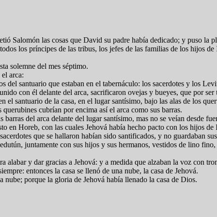
ó Salomón las cosas que David su padre había dedicado; y puso la plata,
os los príncipes de las tribus, los jefes de las familias de los hijos de 
iesta solemne del mes séptimo.
 el arca:
ios del santuario que estaban en el tabernáculo: los sacerdotes y los Levi
unido con él delante del arca, sacrificaron ovejas y bueyes, que por ser
n el santuario de la casa, en el lugar santísimo, bajo las alas de los que
los querubines cubrían por encima así el arca como sus barras.
s barras del arca delante del lugar santísimo, mas no se veían desde fuer
to en Horeb, con las cuales Jehová había hecho pacto con los hijos de 
 sacerdotes que se hallaron habían sido santificados, y no guardaban su
Jedutún, juntamente con sus hijos y sus hermanos, vestidos de lino fino, e
ra alabar y dar gracias a Jehová: y a medida que alzaban la voz con tro
siempre: entonces la casa se llenó de una nube, la casa de Jehová.
 la nube; porque la gloria de Jehová había llenado la casa de Dios.