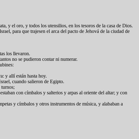
 y el oro, y todos los utensilios, en los tesoros de la casa de Dios.
Israel, para que trajesen el arca del pacto de Jehová de la ciudad de
tas los llevaron.
 tantos no se pudieron contar ni numerar.
rubines:
a: y allí están hasta hoy.
Israel, cuando salieron de Egipto.
s turnos;
staban con címbalos y salterios y arpas al oriente del altar; y con
mpetas y címbalos y otros instrumentos de música, y alababan a