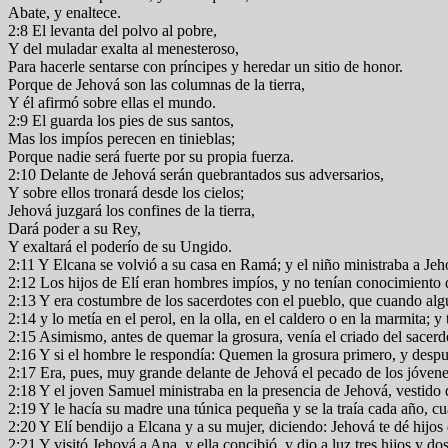
Abate, y enaltece.
2:8 El levanta del polvo al pobre,
Y del muladar exalta al menesteroso,
Para hacerle sentarse con príncipes y heredar un sitio de honor.
Porque de Jehová son las columnas de la tierra,
Y él afirmó sobre ellas el mundo.
2:9 El guarda los pies de sus santos,
Mas los impíos perecen en tinieblas;
Porque nadie será fuerte por su propia fuerza.
2:10 Delante de Jehová serán quebrantados sus adversarios,
Y sobre ellos tronará desde los cielos;
Jehová juzgará los confines de la tierra,
Dará poder a su Rey,
Y exaltará el poderío de su Ungido.
2:11 Y Elcana se volvió a su casa en Ramá; y el niño ministraba a Jeh
2:12 Los hijos de Elí eran hombres impíos, y no tenían conocimiento
2:13 Y era costumbre de los sacerdotes con el pueblo, que cuando algun
2:14 y lo metía en el perol, en la olla, en el caldero o en la marmita; 
2:15 Asimismo, antes de quemar la grosura, venía el criado del sacerdo
2:16 Y si el hombre le respondía: Quemen la grosura primero, y despu
2:17 Era, pues, muy grande delante de Jehová el pecado de los jóven
2:18 Y el joven Samuel ministraba en la presencia de Jehová, vestido 
2:19 Y le hacía su madre una túnica pequeña y se la traía cada año, c
2:20 Y Elí bendijo a Elcana y a su mujer, diciendo: Jehová te dé hijos
2:21 Y visitó Jehová a Ana, y ella concibió, y dio a luz tres hijos y d