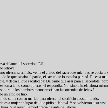
ová delante del sacerdote Elí.
 de Jehová.
o ofrecía sacrificio, venía el criado del sacerdote mientras se cocía la
y todo lo que sacaba el garfio, el sacerdote lo tomaba para sí. De esta ma
te, y decía al que sacrificaba: Da carne que asar para el sacerdote; por
és toma tanto como quieras; él respondía: No, sino dámela ahora mismo
es; porque los hombres menospreciaban las ofrendas de Jehová.
de un efod de lino.
uando subía con su marido para ofrecer el sacrificio acostumbrado.
 de esta mujer en lugar del que pidió a Jehová. Y se volvieron a su casa
os hijas. Y el joven Samuel crecía delante de Jehová.