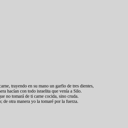
 carne, trayendo en su mano un garfio de tres dientes,
nera hacían con todo israelita que venía a Silo.
que no tomará de ti carne cocida, sino cruda.
; de otra manera yo la tomaré por la fuerza.
.