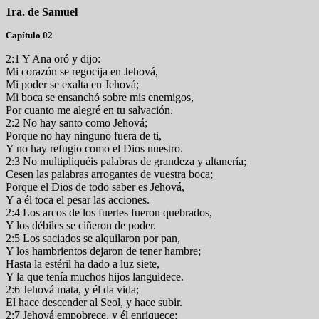
1ra. de Samuel
Capítulo 02
2:1 Y Ana oró y dijo:
Mi corazón se regocija en Jehová,
Mi poder se exalta en Jehová;
Mi boca se ensanchó sobre mis enemigos,
Por cuanto me alegré en tu salvación.
2:2 No hay santo como Jehová;
Porque no hay ninguno fuera de ti,
Y no hay refugio como el Dios nuestro.
2:3 No multipliquéis palabras de grandeza y altanería;
Cesen las palabras arrogantes de vuestra boca;
Porque el Dios de todo saber es Jehová,
Y a él toca el pesar las acciones.
2:4 Los arcos de los fuertes fueron quebrados,
Y los débiles se ciñeron de poder.
2:5 Los saciados se alquilaron por pan,
Y los hambrientos dejaron de tener hambre;
Hasta la estéril ha dado a luz siete,
Y la que tenía muchos hijos languidece.
2:6 Jehová mata, y él da vida;
El hace descender al Seol, y hace subir.
2:7 Jehová empobrece, y él enriquece;